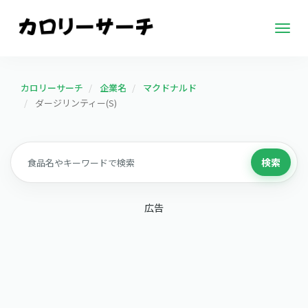
Togg
navig
カロリーサーチ
企業名
マクドナルド
ダージリンティー(S)
検索
広告