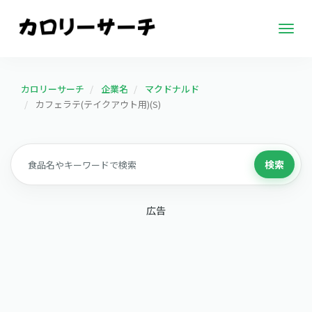
Togg
navig
カロリーサーチ
企業名
マクドナルド
カフェラテ(テイクアウト用)(S)
検索
広告