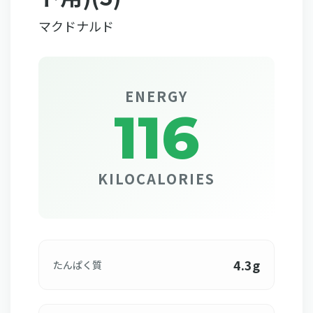
マクドナルド
ENERGY
116
KILOCALORIES
4.3g
たんぱく質