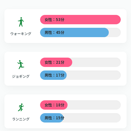
女性：53分
男性：45分
ウォーキング
女性：21分
男性：17分
ジョギング
女性：18分
男性：15分
ランニング