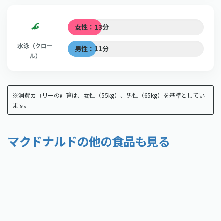
女性：13分
水泳（クロー
男性：11分
ル）
※消費カロリーの計算は、女性（55kg）、男性（65kg）を基準としてい
ます。
マクドナルドの他の食品も見る