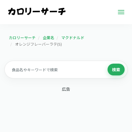
Togg
navig
カロリーサーチ
企業名
マクドナルド
オレンジフレーバーラテ(S)
検索
広告