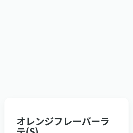
オレンジフレーバーラ
テ(S)