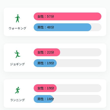
女性：57分
男性：48分
ウォーキング
女性：22分
男性：19分
ジョギング
女性：19分
男性：16分
ランニング