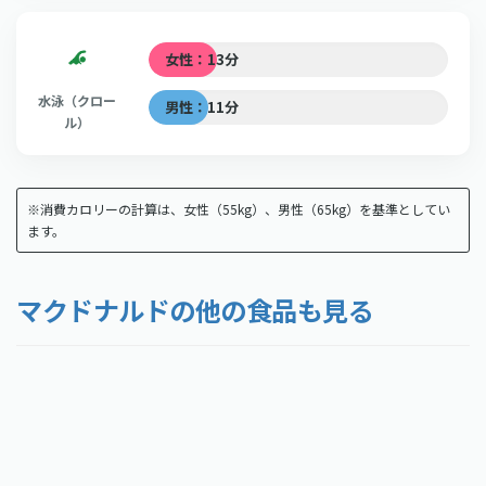
女性：13分
水泳（クロー
男性：11分
ル）
※消費カロリーの計算は、女性（55kg）、男性（65kg）を基準としてい
ます。
マクドナルドの他の食品も見る