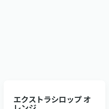
エクストラシロップ オ
レンジ