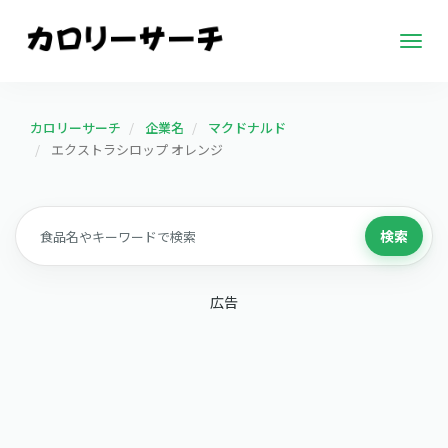
Togg
navig
カロリーサーチ
企業名
マクドナルド
エクストラシロップ オレンジ
検索
広告