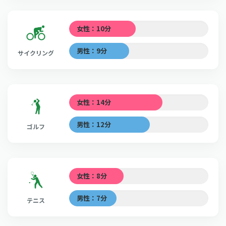
女性：10分
男性：9分
サイクリング
女性：14分
男性：12分
ゴルフ
女性：8分
男性：7分
テニス