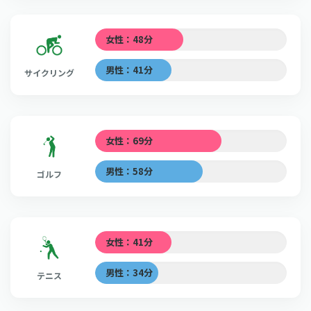
女性：48分
男性：41分
サイクリング
女性：69分
男性：58分
ゴルフ
女性：41分
男性：34分
テニス