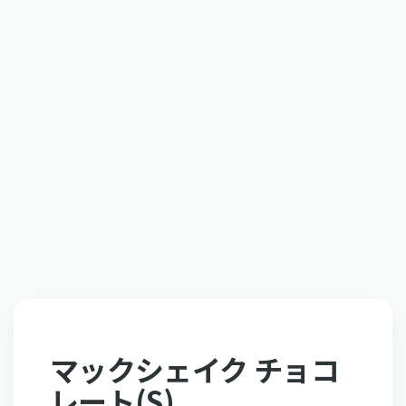
マックシェイク チョコ
レート(S)