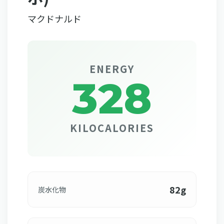
マクドナルド
ENERGY
328
KILOCALORIES
82g
炭水化物