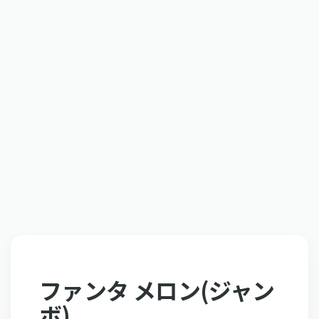
ファンタ メロン(ジャン
ボ)