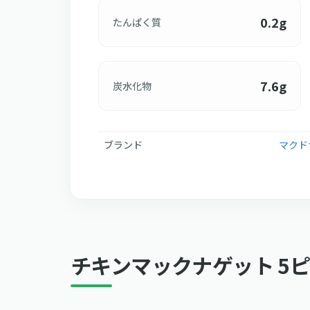
0.2g
たんぱく質
7.6g
炭水化物
ブランド
マクド
チキンマックナゲット 5