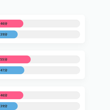
46分
39分
55分
47分
46分
39分