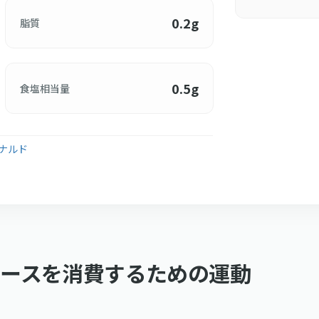
0.2g
脂質
0.5g
食塩相当量
ナルド
ピースを消費するための運動