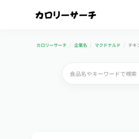
カロリーサーチ
企業名
マクドナルド
チキ