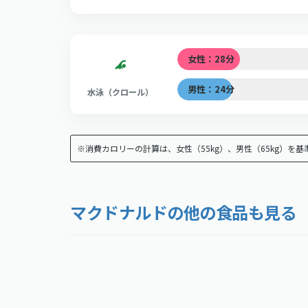
女性：28分
男性：24分
水泳（クロール）
※消費カロリーの計算は、女性（55kg）、男性（65kg）を
マクドナルドの他の食品も見る