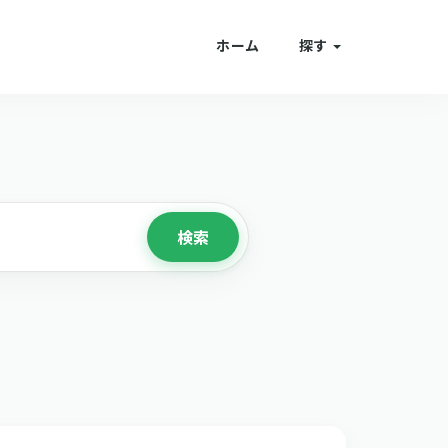
ホーム
探す
検索