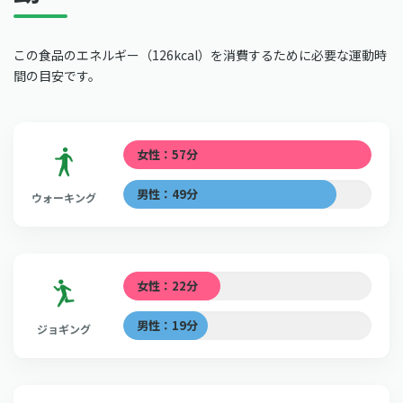
この食品のエネルギー（126kcal）を消費するために必要な運動時
間の目安です。
女性：57分
男性：49分
ウォーキング
女性：22分
男性：19分
ジョギング