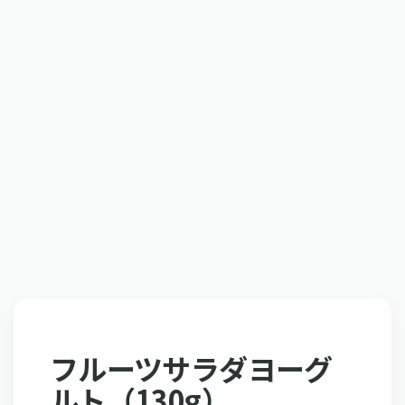
フルーツサラダヨーグ
ルト（130g）