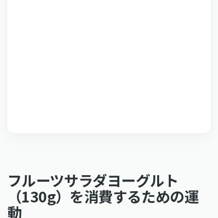
フルーツサラダヨーグルト
（130g）を消費するための運
動