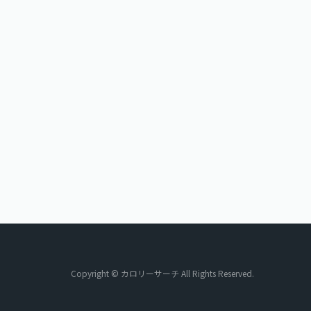
Copyright © カロリーサーチ All Rights Reserved.