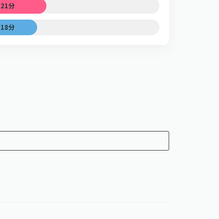
21分
18分