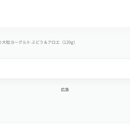
り大粒ヨーグルト ぶどう＆アロエ（120g）
広告