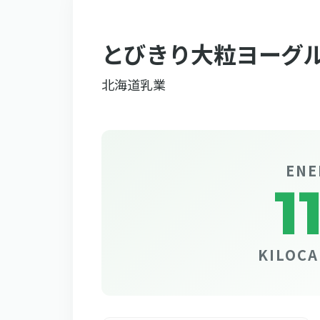
とびきり大粒ヨーグル
北海道乳業
ENE
1
KILOCA