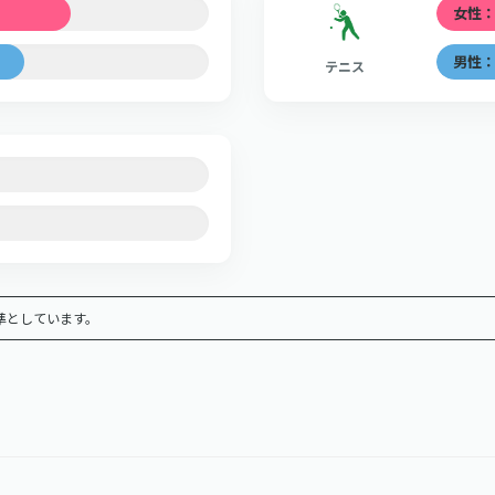
女性：
男性：
テニス
基準としています。