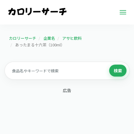
Togg
navig
カロリーサーチ
企業名
アサヒ飲料
あったまる十六茶（100ml）
検索
広告