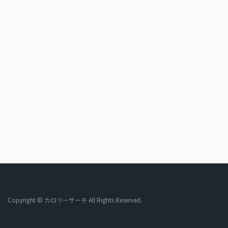
Copyright © カロリーサーチ All Rights Reserved.