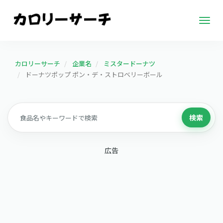
Togg
navig
カロリーサーチ
企業名
ミスタードーナツ
ドーナツポップ ポン・デ・ストロベリーボール
検索
広告