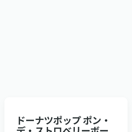
ドーナツポップ ポン・
デ・ストロベリーボー