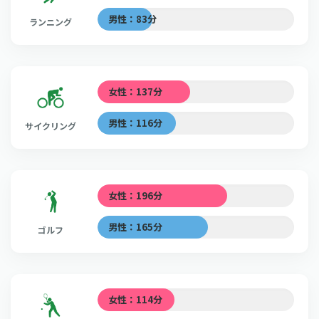
男性：83分
ランニング
女性：137分
男性：116分
サイクリング
女性：196分
男性：165分
ゴルフ
女性：114分