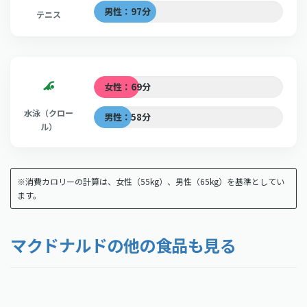
男性：97分
テニス
女性：69分
水泳（クロー
男性：58分
ル）
※消費カロリーの計算は、女性（55kg）、男性（65kg）を基準としてい
ます。
マクドナルドの他の食品も見る