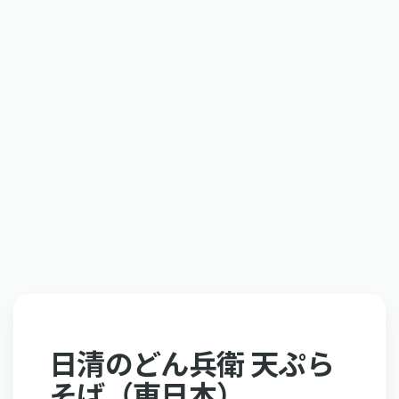
日清のどん兵衛 天ぷら
そば（東日本）