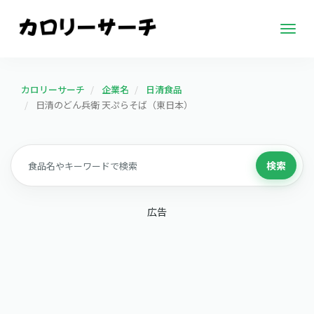
Togg
navig
カロリーサーチ
企業名
日清食品
日清のどん兵衛 天ぷらそば（東日本）
検索
広告