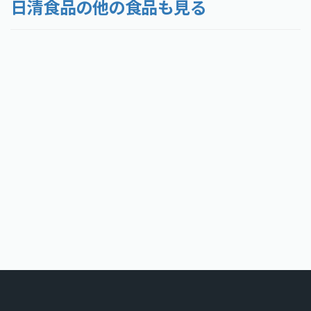
日清食品の他の食品も見る