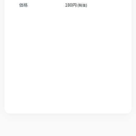
価格
180円
(税抜)