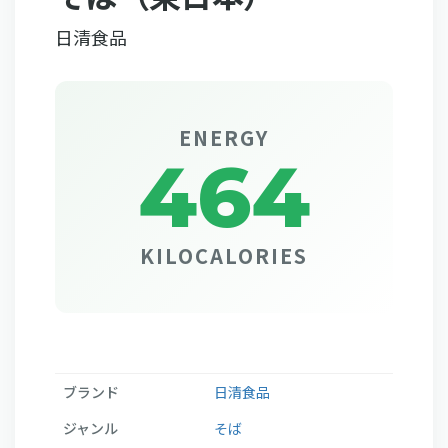
日清食品
ENERGY
464
KILOCALORIES
ブランド
日清食品
ジャンル
そば