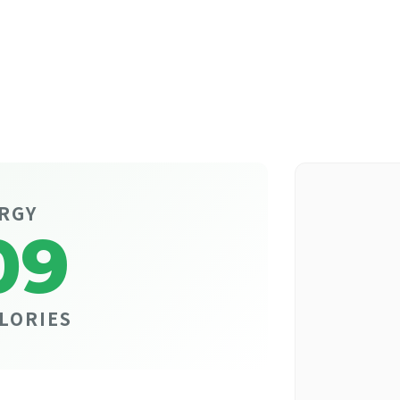
RGY
09
LORIES