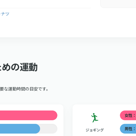
ーナツ
ための運動
必要な運動時間の目安です。
女性：
男性：
ジョギング