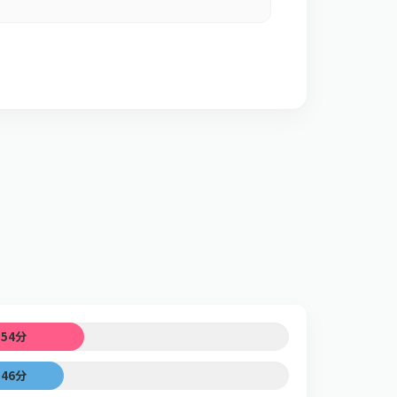
54分
46分