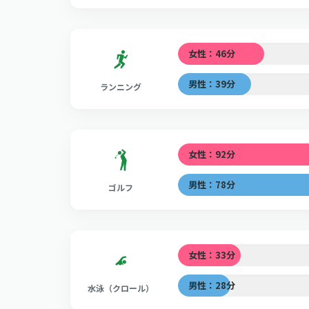
女性：46分
男性：39分
ランニング
女性：92分
男性：78分
ゴルフ
女性：33分
男性：28分
水泳（クロール）