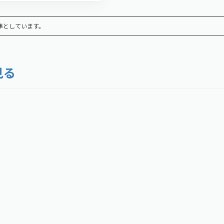
基準としています。
見る