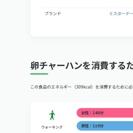
ブランド
ミスタード
卵チャーハンを消費する
この食品のエネルギー（309kcal）を消費するために
女性：140分
男性：119分
ウォーキング