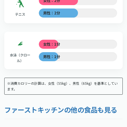
女性：2分
男性：2分
テニス
女性：1分
水泳（クロー
男性：1分
ル）
※消費カロリーの計算は、女性（55kg）、男性（65kg）を基準としてい
ます。
ファーストキッチンの他の食品も見る