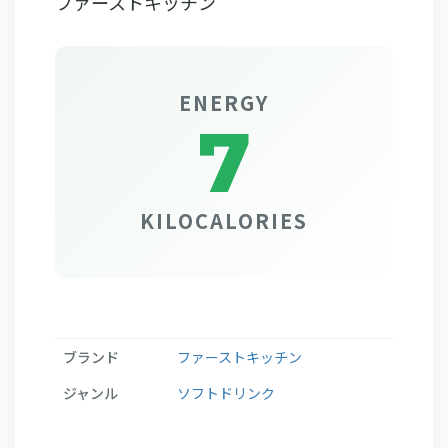
ファーストキッチン
ENERGY
7
KILOCALORIES
ブランド
ファーストキッチン
ジャンル
ソフトドリンク