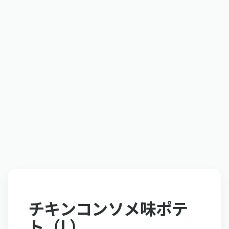
チキンコンソメ味ポテ
ト（L）