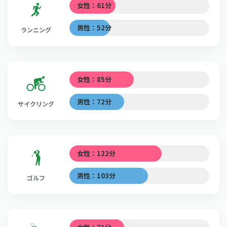
女性：61分
男性：52分
ランニング
女性：85分
男性：72分
サイクリング
女性：122分
男性：103分
ゴルフ