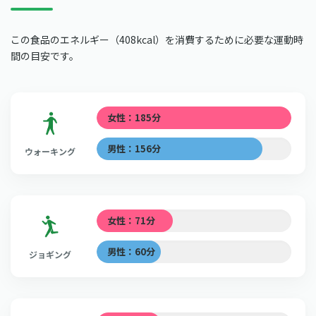
この食品のエネルギー（408kcal）を消費するために必要な運動時
間の目安です。
女性：185分
男性：156分
ウォーキング
女性：71分
男性：60分
ジョギング