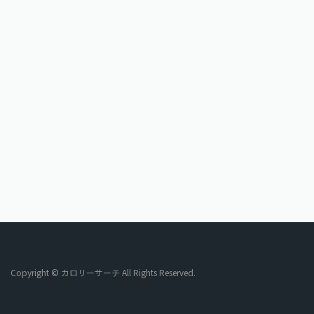
Copyright © カロリーサーチ All Rights Reserved.