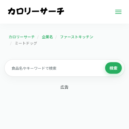
Togg
navig
カロリーサーチ
企業名
ファーストキッチン
ミートドッグ
検索
広告