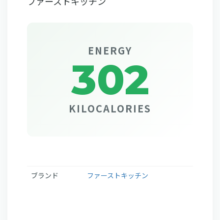
ファーストキッチン
ENERGY
302
KILOCALORIES
ブランド
ファーストキッチン