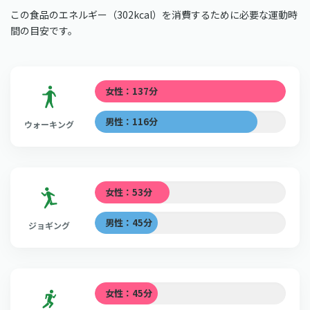
この食品のエネルギー（302kcal）を消費するために必要な運動時
間の目安です。
女性：137分
男性：116分
ウォーキング
女性：53分
男性：45分
ジョギング
女性：45分