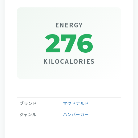
ENERGY
276
KILOCALORIES
ブランド
マクドナルド
ジャンル
ハンバーガー